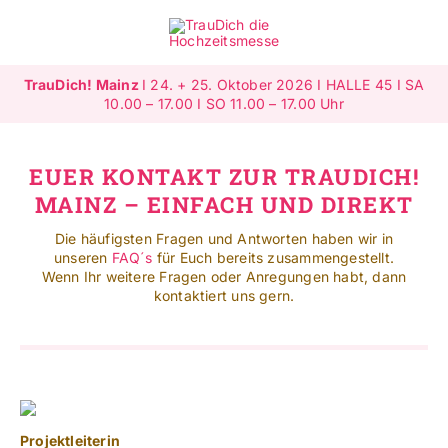
Zum
Inhalt
Toggle
springen
Navigat
TrauDich! Mainz
I 24. + 25. Oktober 2026 I HALLE 45 I SA
Überblick
10.00 – 17.00 I SO 11.00 – 17.00 Uhr
Ausstellende
EUER KONTAKT ZUR TRAUDICH!
MAINZ – EINFACH UND DIREKT
Highlights
Die häufigsten Fragen und Antworten haben wir in
unseren
FAQ´s
für Euch bereits zusammengestellt.
Gewinnspiele
Wenn Ihr weitere Fragen oder Anregungen habt, dann
kontaktiert uns gern.
Jetzt ausstellen
Mehr Infos
SUCHE
Projektleiterin