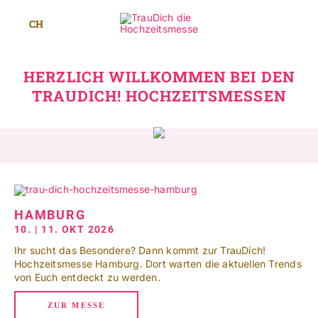
Zum
Inhalt
CH
Toggle
springen
Navigat
Standorte
HERZLICH WILLKOMMEN BEI DEN
TRAUDICH! HOCHZEITSMESSEN
Mehr
SUCHE
NACH:
Leichte Sprache
HAMBURG
10. | 11. OKT 2026
Ihr sucht das Besondere? Dann kommt zur TrauDich!
Hochzeitsmesse Hamburg. Dort warten die aktuellen Trends
von Euch entdeckt zu werden.
ZUR MESSE