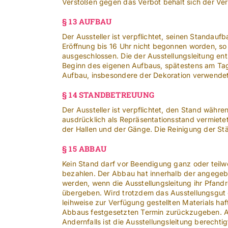
Verstößen gegen das Verbot behält sich der Vera
§ 13 AUFBAU
Der Aussteller ist verpflichtet, seinen Standauf
Eröffnung bis 16 Uhr nicht begonnen worden, so
ausgeschlossen. Die der Ausstellungsleitung e
Beginn des eigenen Aufbaus, spätestens am Tage
Aufbau, insbesondere der Dekoration verwendet
§ 14 STANDBETREUUNG
Der Aussteller ist verpflichtet, den Stand wäh
ausdrücklich als Repräsentationsstand vermietet
der Hallen und der Gänge. Die Reinigung der S
§ 15 ABBAU
Kein Stand darf vor Beendigung ganz oder teil
bezahlen. Der Abbau hat innerhalb der angegebe
werden, wenn die Ausstellungsleitung ihr Pfand
übergeben. Wird trotzdem das Ausstellungsgut e
leihweise zur Verfügung gestellten Materials ha
Abbaus festgesetzten Termin zurückzugeben. A
Andernfalls ist die Ausstellungsleitung berecht