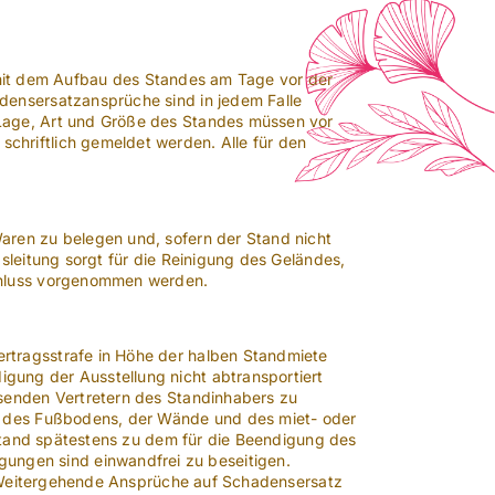
st mit dem Aufbau des Standes am Tage vor der
densersatzansprüche sind in jedem Falle
 Lage, Art und Größe des Standes müssen vor
chriftlich gemeldet werden. Alle für den
aren zu belegen und, sofern der Stand nicht
sleitung sorgt für die Reinigung des Geländes,
schluss vorgenommen werden.
rtragsstrafe in Höhe der halben Standmiete
gung der Ausstellung nicht abtransportiert
esenden Vertretern des Standinhabers zu
ng des Fußbodens, der Wände und des miet- oder
Zustand spätestens zu dem für die Beendigung des
ngen sind einwandfrei zu beseitigen.
n. Weitergehende Ansprüche auf Schadensersatz