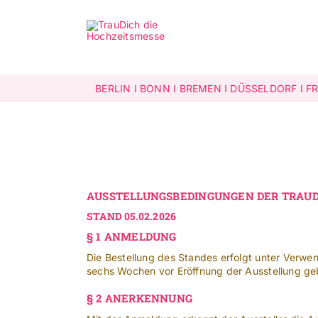
Zum
Inhalt
springen
BERLIN
I
BONN
I
BREMEN
I
DÜSSELDORF
I
F
AUSSTELLUNGSBEDINGUNGEN DER TRAUD
STAND 05.02.2026
§ 1 ANMELDUNG
Die Bestellung des Standes erfolgt unter Verw
sechs Wochen vor Eröffnung der Ausstellung gebu
§ 2 ANERKENNUNG