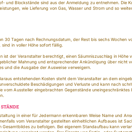
pf- und Blockstände sind aus der Anmeldung zu entnehmen. Die Kos
eistungen, wie Lieferung von Gas, Wasser und Strom und so weiter
n 30 Tagen nach Rechnungsdatum, der Rest bis sechs Wochen vor 
ind in voller Höhe sofort fällig.
nn ist der Veranstalter berechtigt, einen Säumniszuschlag in Hö
rgeblicher Mahnung und entsprechender Ankündigung über nicht vol
des und die Ausgabe der Ausweise verweigern.
en daraus entstehenden Kosten steht dem Veranstalter an dem einge
ür unverschuldete Beschädigungen und Verluste und kann nach schr
lle vom Aussteller eingebrachten Gegenstände uneingeschränktes E
n.
 STÄNDE
staltung in einer für Jedermann erkennbaren Weise Name und Ansc
alls vom Veranstalter gestellten einheitlichen Aufbaues ist Sache
ten Gesamtbildes zu befolgen. Bei eigenem Standaufbau kann verl