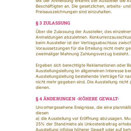
Mit der Anmeldung erkennt der Aussteller die Au
Beschäftigten an. Die gesetzlichen, arbeits- u
Preisauszeichnungen sind einzuhalten.
§ 3 ZULASSUNG
Über die Zulassung der Aussteller, des einzelne
Anmeldungen abzulehnen. Konkurrenzausschluss 
beim Aussteller ist der Vertragsabschluss zwisc
Voraussetzungen für die Erteilung nicht mehr ge
zweimaliger Mahnung Zahlungsverzug besteht. Au
Ergeben sich berechtigte Reklamationen oder Be
Ausstellungsleitung im allgemeinen Interesse b
Ausstellungsleitung bestehende Verträge für na
nicht mehr gegeben sind. Die Ausstellung nicht 
dienen.
§ 4 ÄNDERUNGEN -HÖHERE GEWALT-
Unvorhergesehene Ereignisse, die eine planmäßi
diesen
a) die Ausstellung vor Eröffnung abzusagen. M
25% der Standmiete als Unkostenbeitrag erhoben
Ausstellung infolge höherer Gewalt oder auf be