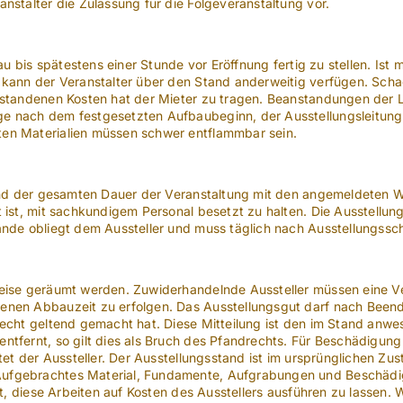
nstalter die Zulassung für die Folgeveranstaltung vor.
bau bis spätestens einer Stunde vor Eröffnung fertig zu stellen. I
 kann der Veranstalter über den Stand anderweitig verfügen. Scha
ntstandenen Kosten hat der Mieter zu tragen. Beanstandungen der
 nach dem festgesetzten Aufbaubeginn, der Ausstellungsleitung s
en Materialien müssen schwer entflammbar sein.
rend der gesamten Dauer der Veranstaltung mit den angemeldeten W
 ist, mit sachkundigem Personal besetzt zu halten. Die Ausstellung
tände obliegt dem Aussteller und muss täglich nach Ausstellungs
weise geräumt werden. Zuwiderhandelnde Aussteller müssen eine Ve
nen Abbauzeit zu erfolgen. Das Ausstellungsgut darf nach Beendi
recht geltend gemacht hat. Diese Mitteilung ist den im Stand anw
ntfernt, so gilt dies als Bruch des Pfandrechts. Für Beschädigu
ftet der Aussteller. Der Ausstellungsstand ist im ursprünglichen 
ufgebrachtes Material, Fundamente, Aufgrabungen und Beschädigu
igt, diese Arbeiten auf Kosten des Ausstellers ausführen zu lasse