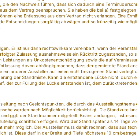
ler, die den Nachweis führen, dass sich dadurch eine Terminübersch
 aus dem Vertrag beanspruchen. Sie haben die bei a) festgelegte
können eine Entlassung aus dem Vertrag nicht verlangen. Eine Ermäßi
gende Entscheidungen sorgfältig abwägen und so frühzeitig wie mö
.
olgen. Er ist nur dann rechtswirksam vereinbart, wenn der Veranstalte
folgter Zulassung ausnahmsweise ein Rücktritt zugestanden, so s
 Leistungen als Unkostenentschädigung sowie die auf Veranlassun
e Entlassung davon abhängig machen, dass der gemietete Stand an
e ein anderer Aussteller auf einen nicht bezogenen Stand verlegt o
erung der Standmiete. Kann die entstandene Lücke nicht durch ein
rf, der zur Füllung der Lücke entstanden ist, dem zurücktretenden 
ngsleitung nach Gesichtspunkten, die durch das Ausstellungsthem
e werden nach Möglichkeit berücksichtigt. Die Standzuteilung wir
- und ggf. der Standnummer mitgeteilt. Beanstandungen, insbeso
teilung schriftlich erfolgen. Wird der Stand später als 14 Tage vor
 mehr möglich. Der Aussteller muss damit rechnen, dass aus tech
ch ist. Diese darf in der Breite und Tiefe höchstens 10 cm betrag