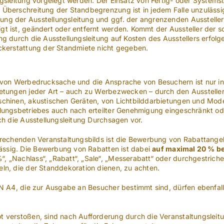
ngsleitung vorgelegt werden. Der Einsatz von Fertig- oder System
Überschreitung der Standbegrenzung ist in jedem Falle unzulässi
g der Ausstellungsleitung und ggf. der angrenzenden Aussteller.
t ist, geändert oder entfernt werden. Kommt der Aussteller der sc
ng durch die Ausstellungsleitung auf Kosten des Ausstellers erfol
ckerstattung der Standmiete nicht gegeben.
 von Werbedrucksache und die Ansprache von Besuchern ist nur in
ietungen jeder Art – auch zu Werbezwecken – durch den Ausstelle
schinen, akustischen Geräten, von Lichtbilddarbietungen und Mo
lungsbetriebes auch nach erteilter Genehmigung eingeschränkt od
ch die Ausstellungsleitung Durchsagen vor.
prechenden Veranstaltungsbilds ist die Bewerbung von Rabattange
ässig. Die Bewerbung von Rabatten ist dabei
auf maximal 20 % b
 „Nachlass“, „Rabatt“, „Sale“, „Messerabatt“ oder durchgestrichen
ln, die der Standdekoration dienen, zu achten.
IN A4, die zur Ausgabe an Besucher bestimmt sind, dürfen ebenfal
 verstoßen, sind nach Aufforderung durch die Veranstaltungsleitu