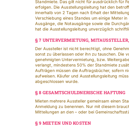
Standmiete. Das gilt nicht für ausdrücklich fü
erfolgen. Die Ausstellungsleitung hat den betroff
innerhalb von 2 Tagen nach Erhalt der Mitteilu
Verschiebung eines Standes um einige Meter in der
Ausgänge, die Notausgänge sowie die Durchgän
hat die Ausstellungsleitung unverzüglich schriftli
§ 7 UNTERVERMIETUNG, MITAUSSTELLER,
Der Aussteller ist nicht berechtigt, ohne Gene
sonst zu überlassen oder ihn zu tauschen. Die v
genehmigten Untervermietung, bzw. Weitergabe 
verlangt, mindestens 50% der Standmiete zusät
Aufträgen müssen die Auftragsbücher, sofern ni
aufweisen. Käufer und Ausstellungsleitung müs
abgeschlossen wurde.
§ 8 GESAMTSCHULDNERISCHE HAFTUNG
Mieten mehrere Aussteller gemeinsam einen Stan
Anmeldung zu benennen. Nur mit diesem braucht 
Mitteilungen an den – oder bei Gemeinschaftsstä
§ 9 MIETEN UND KOSTEN