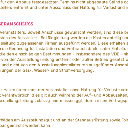
für den Abbaus festgesetzten Termins nicht abgebaute Stände od
stellers entfernt und unter Ausschluss der Haftung für Verlust un
SSERANSCHLUSS
 Veranstalters. Soweit Anschlüsse gewünscht werden, sind diese 
ten des Ausstellers. Bei Ringleitung werden die Kosten anteilig um
sleitung zugelassenen Firmen ausgeführt werden. Diese erhalten a
 die Rechnung für Installation und Verbrauch direkt unter Einhalt
die den einschlägigen Bestimmungen – insbesondere des VDE – nic
 von der Ausstellungsleitung entfernt oder außer Betrieb gesetzt w
und nicht von den Ausstellungsinstallateuren ausgeführter Anschlü
nkungen der Gas-, Wasser- und Stromversorgung.
 Hallen übernimmt der Veranstalter ohne Haftung für Verluste od
t verantwortlich, dies gilt auch während der Auf- und Abbauzeiten
tellungsleitung zulässig und müssen ggf. durch einen Vertragspar
chäden am Ausstellungsgut und an der Standausrüstung sowie Folg
ftbar gemacht werden kann.