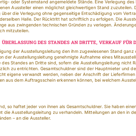
r Fertig- oder Systemstand angemeldete Stände. Eine Verlegung de
enen Aussteller einen möglichst gleichwertigen Stand zuzuteilen. De
ng über die Verlegung ohne gegenseitige Entschädigung vom Vertr
selben Halle. Der Rücktritt hat schriftlich zu erfolgen. Die Ausste
ge aus zwingenden technischen Gründen zu verlegen. Änderungen
ch mitzuteilen.
 ÜBERLASSUNG DES STANDES AN DRITTE, VERKAUF FÜR 
hmigung der Ausstellungsleitung den ihm zugewiesenen Stand ganz o
on der Ausstellungsleitung genehmigte Aufnahme eines Mitaussteller
des Standes an Dritte sind, sofern die Ausstellungsleitung nicht
zlich zu entrichten. Gesamtschuldner sind der Hauptmieter und d
cht eigene verwandt werden, neben der Anschrift der Lieferfirmen
sen aus dem Auftragsschein erkennen können, bei welchem Ausstell
d, so haftet jeder von ihnen als Gesamtschuldner. Sie haben eine
die Ausstellungsleitung zu verhandeln. Mitteilungen an den in d
nden – an die Aussteller.