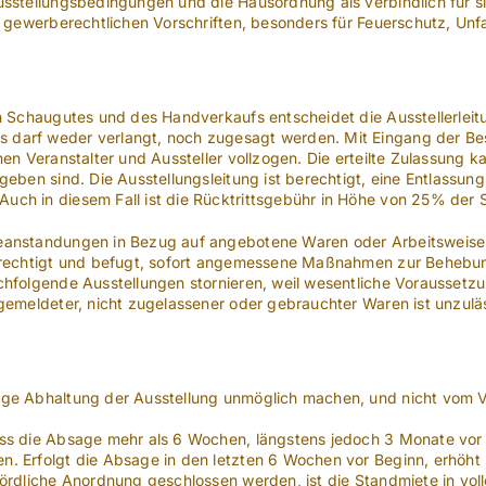
sstellungsbedingungen und die Hausordnung als verbindlich für si
nd gewerberechtlichen Vorschriften, besonders für Feuerschutz, Un
n Schaugutes und des Handverkaufs entscheidet die Ausstellerleitun
darf weder verlangt, noch zugesagt werden. Mit Eingang der Bes
hen Veranstalter und Aussteller vollzogen. Die erteilte Zulassung 
geben sind. Die Ausstellungsleitung ist berechtigt, eine Entlass
ch in diesem Fall ist die Rücktrittsgebühr in Höhe von 25% der S
anstandungen in Bezug auf angebotene Waren oder Arbeitsweise ein
erechtigt und befugt, sofort angemessene Maßnahmen zur Behebung 
chfolgende Ausstellungen stornieren, weil wesentliche Voraussetzu
gemeldeter, nicht zugelassener oder gebrauchter Waren ist unzuläs
ge Abhaltung der Ausstellung unmöglich machen, und nicht vom Ve
uss die Absage mehr als 6 Wochen, längstens jedoch 3 Monate vor
. Erfolgt die Absage in den letzten 6 Wochen vor Beginn, erhöht
hördliche Anordnung geschlossen werden, ist die Standmiete in vol