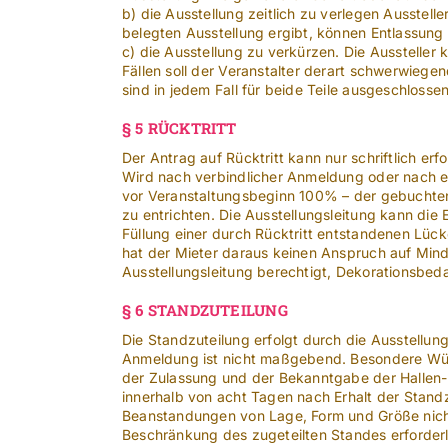
b) die Ausstellung zeitlich zu verlegen Ausstel
belegten Ausstellung ergibt, können Entlassung
c) die Ausstellung zu verkürzen. Die Aussteller 
Fällen soll der Veranstalter derart schwerwie
sind in jedem Fall für beide Teile ausgeschlossen
§ 5 RÜCKTRITT
Der Antrag auf Rücktritt kann nur schriftlich erf
Wird nach verbindlicher Anmeldung oder nach er
vor Veranstaltungsbeginn 100% – der gebuchten
zu entrichten. Die Ausstellungsleitung kann di
Füllung einer durch Rücktritt entstandenen Lück
hat der Mieter daraus keinen Anspruch auf Mind
Ausstellungsleitung berechtigt, Dekorationsbeda
§ 6 STANDZUTEILUNG
Die Standzuteilung erfolgt durch die Ausstellu
Anmeldung ist nicht maßgebend. Besondere Wünsch
der Zulassung und der Bekanntgabe der Hallen
innerhalb von acht Tagen nach Erhalt der Standzu
Beanstandungen von Lage, Form und Größe nicht
Beschränkung des zugeteilten Standes erforderli