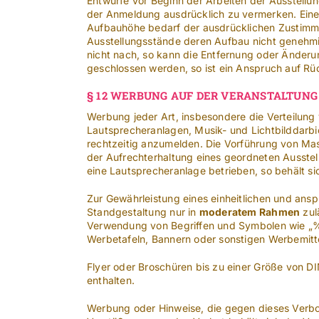
Entwürfe vor Beginn der Arbeiten der Ausstellu
der Anmeldung ausdrücklich zu vermerken. Eine 
Aufbauhöhe bedarf der ausdrücklichen Zustimmun
Ausstellungsstände deren Aufbau nicht genehmig
nicht nach, so kann die Entfernung oder Änderu
geschlossen werden, so ist ein Anspruch auf Rü
§ 12 WERBUNG AUF DER VERANSTALTUNG
Werbung jeder Art, insbesondere die Verteilung
Lautsprecheranlagen, Musik- und Lichtbilddarb
rechtzeitig anzumelden. Die Vorführung von Ma
der Aufrechterhaltung eines geordneten Ausstel
eine Lautsprecheranlage betrieben, so behält si
Zur Gewährleistung eines einheitlichen und ans
Standgestaltung nur in
moderatem Rahmen
zul
Verwendung von Begriffen und Symbolen wie „%“,
Werbetafeln, Bannern oder sonstigen Werbemitte
Flyer oder Broschüren bis zu einer Größe von D
enthalten.
Werbung oder Hinweise, die gegen dieses Verbot