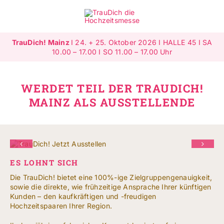
Zum
Inhalt
Toggle
springen
Navigat
TrauDich! Mainz
I 24. + 25. Oktober 2026 I HALLE 45 I SA
Überblick
10.00 – 17.00 I SO 11.00 – 17.00 Uhr
Ausstellende
WERDET TEIL DER TRAUDICH!
MAINZ ALS AUSSTELLENDE
Highlights
Gewinnspiele
ES LOHNT SICH
Jetzt ausstellen
Die TrauDich! bietet eine 100%-ige Zielgruppengenauigkeit,
sowie die direkte, wie frühzeitige Ansprache Ihrer künftigen
Mehr Infos
Kunden – den kaufkräftigen und -freudigen
Hochzeitspaaren Ihrer Region.
SUCHE