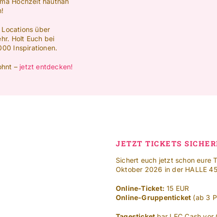
ema Hochzeit hautnah
m!
n Locations über
hr. Holt Euch bei
00 Inspirationen.
ohnt –
jetzt entdecken!
JETZT TICKETS SICHER
Sichert euch jetzt schon eure 
Oktober 2026 in der HALLE 45
Online-Ticket:
15 EUR
Online-Gruppenticket
(ab 3 P
Tagesticket
bar I EC Cash vor 