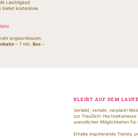
it Leichtigkeit
5 bietet kostenlose
ainz
rkehr angeschlossen:
enbahn
– 7 min,
Bus
–
BLEIBT AUF DEM LAUF
Verliebt, verlobt, verplant! Me
zur TrauDich! Hochzeitsmesse i
unendlichen Möglichkeiten für
Erhalte inspirierende Trends,