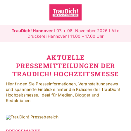
Zum
Inhalt
springen
Toggle
Navigat
TrauDich! Hannover
I 07. + 08. November 2026 I Alte
Überblick
Druckerei Hannover I 11.00 – 17.00 Uhr
Ausstellende
AKTUELLE
PRESSEMITTEILUNGEN DER
Highlights
TRAUDICH! HOCHZEITSMESSE
Gewinnspiele
Hier finden Sie Presseinformationen, Veranstaltungsnews
und spannende Einblicke hinter die Kulissen der TrauDich!
Hochzeitsmesse. Ideal für Medien, Blogger und
Jetzt ausstellen
Redaktionen.
Mehr Infos
SUCHE