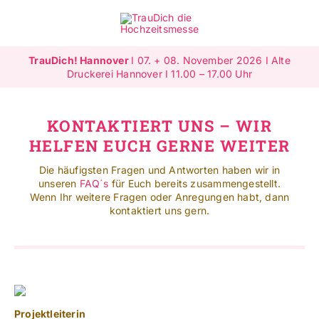
Zum
Inhalt
Toggle
springen
Navigat
TrauDich! Hannover
I 07. + 08. November 2026 I Alte
Überblick
Druckerei Hannover I 11.00 – 17.00 Uhr
Ausstellende
KONTAKTIERT UNS – WIR
HELFEN EUCH GERNE WEITER
Highlights
Die häufigsten Fragen und Antworten haben wir in
unseren
FAQ´s
für Euch bereits zusammengestellt.
Gewinnspiele
Wenn Ihr weitere Fragen oder Anregungen habt, dann
kontaktiert uns gern.
Jetzt ausstellen
Mehr Infos
SUCHE
Projektleiterin