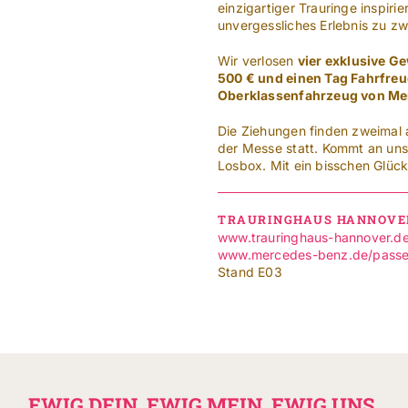
einzigartiger Trauringe inspiri
unvergessliches Erlebnis zu zw
Wir verlosen
vier exklusive G
500 € und einen Tag Fahrfreu
Oberklassenfahrzeug von Me
Die Ziehungen finden zweimal
der Messe statt. Kommt an unser
Losbox. Mit ein bisschen Glück
TRAURINGHAUS HANNOVER
www.trauringhaus-hannover.d
www.mercedes-benz.de/passen
Stand E03
EWIG DEIN, EWIG MEIN, EWIG UNS.