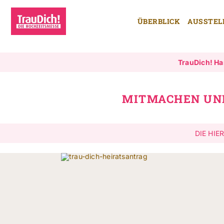
Zum
Inhalt
ÜBERBLICK
AUSSTEL
springen
TrauDich! H
MITMACHEN UND
DIE HIE