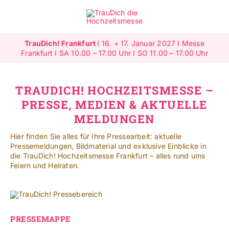
Zum
Inhalt
Toggle
springen
Navigat
TrauDich! Frankfurt
I 16. + 17. Januar 2027 I Messe
Überblick
Frankfurt I SA 10.00 – 17.00 Uhr I SO 11.00 – 17.00 Uhr
Ausstellende
TRAUDICH! HOCHZEITSMESSE –
PRESSE, MEDIEN & AKTUELLE
Highlights
MELDUNGEN
Hier finden Sie alles für Ihre Pressearbeit: aktuelle
Gewinnspiele
Pressemeldungen, Bildmaterial und exklusive Einblicke in
die TrauDich! Hochzeitsmesse Frankfurt – alles rund ums
Feiern und Heiraten.
Jetzt ausstellen
Mehr Infos
PRESSEMAPPE
SUCHE