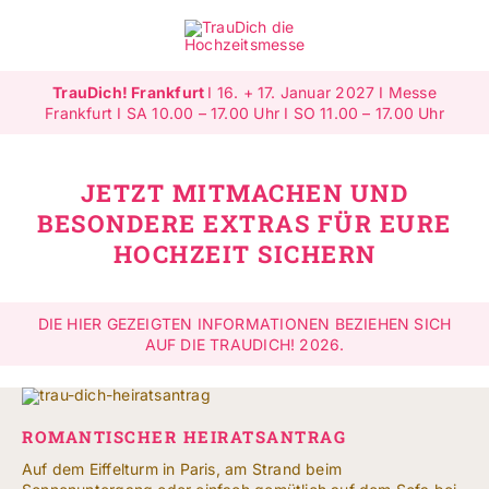
Zum
Inhalt
Toggle
springen
Navigat
TrauDich! Frankfurt
I 16. + 17. Januar 2027 I Messe
Überblick
Frankfurt I SA 10.00 – 17.00 Uhr I SO 11.00 – 17.00 Uhr
Ausstellende
JETZT MITMACHEN UND
BESONDERE EXTRAS FÜR EURE
Highlights
HOCHZEIT SICHERN
Gewinnspiele
DIE HIER GEZEIGTEN INFORMATIONEN BEZIEHEN SICH
AUF DIE TRAUDICH! 2026.
Jetzt ausstellen
Mehr Infos
ROMANTISCHER HEIRATSANTRAG
SUCHE
Auf dem Eiffelturm in Paris, am Strand beim