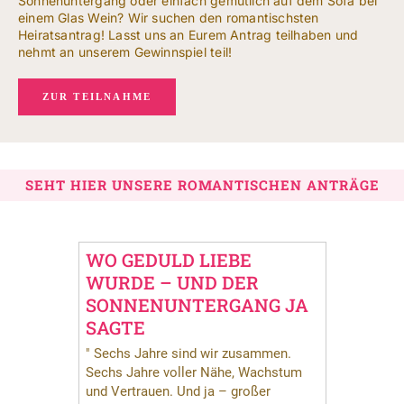
NACH:
Sonnenuntergang oder einfach gemütlich auf dem Sofa bei
einem Glas Wein? Wir suchen den romantischsten
Heiratsantrag! Lasst uns an Eurem Antrag teilhaben und
nehmt an unserem Gewinnspiel teil!
Leichte Sprache
ZUR TEILNAHME
SEHT HIER UNSERE ROMANTISCHEN ANTRÄGE