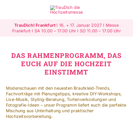
Zum
Inhalt
Toggle
springen
Navigat
TrauDich! Frankfurt
I 16. + 17. Januar 2027 I Messe
Überblick
Frankfurt I SA 10.00 – 17.00 Uhr I SO 11.00 – 17.00 Uhr
Ausstellende
DAS RAHMENPROGRAMM, DAS
EUCH AUF DIE HOCHZEIT
Highlights
EINSTIMMT
Gewinnspiele
Modenschauen mit den neuesten Brautkleid-Trends,
Fachvorträge mit Planungstipps, kreative DIY-Workshops,
Jetzt ausstellen
Live-Musik, Styling-Beratung, Tortenverkostungen und
Fotografie-Ideen – unser Programm liefert euch die perfekte
Mischung aus Unterhaltung und praktischer
Mehr Infos
Hochzeitsvorbereitung.
SUCHE