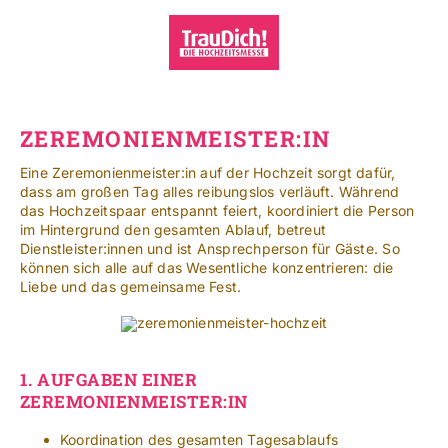
Zum
Inhalt
springen
Toggle
Navigat
Standorte
ZEREMONIENMEISTER:IN
Mehr
Eine Zeremonienmeister:in auf der Hochzeit sorgt dafür,
dass am großen Tag alles reibungslos verläuft. Während
das Hochzeitspaar entspannt feiert, koordiniert die Person
SUCHE
im Hintergrund den gesamten Ablauf, betreut
NACH:
Dienstleister:innen und ist Ansprechperson für Gäste. So
können sich alle auf das Wesentliche konzentrieren: die
Liebe und das gemeinsame Fest.
Leichte Sprache
1.
AUFGABEN EINER
ZEREMONIENMEISTER:IN
Koordination des gesamten Tagesablaufs