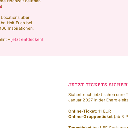
ema Hochzeit hautnah
m
!
n Locations über
hr. Holt Euch bei
00 Inspirationen.
ohnt –
jetzt entdecken!
JETZT TICKETS SICHER
Sichert euch jetzt schon eure 
Januar 2027 in der Energieleitz
Online-Ticket:
11 EUR
Online-Gruppenticket
(ab 3 P
Tagesticket
bar I EC Cash vor 