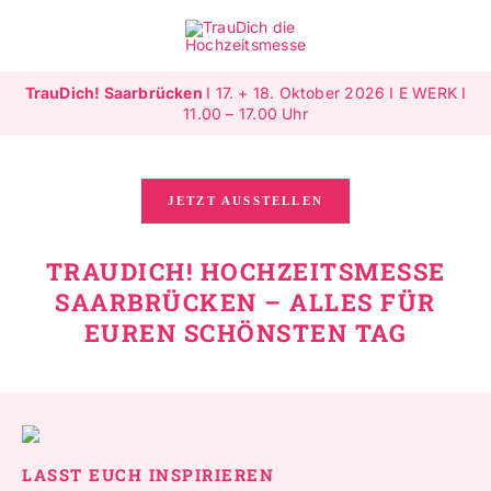
Zum
Inhalt
Toggle
springen
Navigat
TrauDich! Saarbrücken
I 17. + 18. Oktober 2026 I E WERK I
Überblick
11.00 – 17.00 Uhr
Ausstellende
JETZT AUSSTELLEN
Highlights
TRAUDICH! HOCHZEITSMESSE
SAARBRÜCKEN – ALLES FÜR
Gewinnspiele
EUREN SCHÖNSTEN TAG
Jetzt ausstellen
Mehr Infos
SUCHE
LASST EUCH INSPIRIEREN