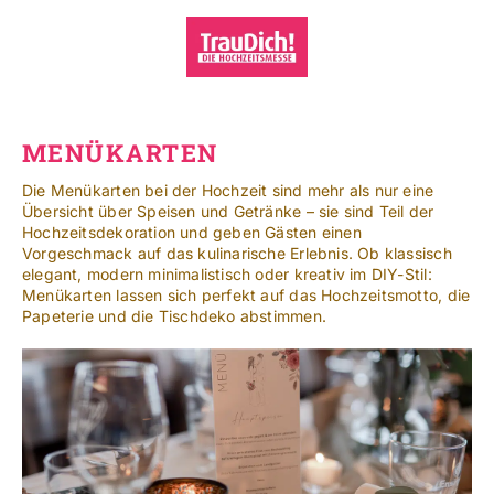
Zum
Inhalt
springen
Toggle
Navigat
Standorte
MENÜKARTEN
Mehr
Die Menükarten bei der Hochzeit sind mehr als nur eine
Übersicht über Speisen und Getränke – sie sind Teil der
Hochzeitsdekoration und geben Gästen einen
SUCHE
Vorgeschmack auf das kulinarische Erlebnis. Ob klassisch
NACH:
elegant, modern minimalistisch oder kreativ im DIY-Stil:
Menükarten lassen sich perfekt auf das Hochzeitsmotto, die
Papeterie und die Tischdeko abstimmen.
Leichte Sprache