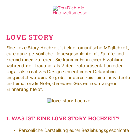
Zum
Inhalt
Toggle
springen
Navigat
Standorte
LOVE STORY
Eine Love Story Hochzeit ist eine romantische Möglichkeit,
Mehr
eure ganz persönliche Liebesgeschichte mit Familie und
Freund:innen zu teilen. Sie kann in Form einer Erzählung
SUCHE
während der Trauung, als Video, Fotopräsentation oder
NACH:
sogar als kreatives Designelement in der Dekoration
umgesetzt werden. So gebt ihr eurer Feier eine individuelle
und emotionale Note, die euren Gästen noch lange in
Leichte Sprache
Erinnerung bleibt.
1.
WAS IST EINE LOVE STORY HOCHZEIT?
Persönliche Darstellung eurer Beziehungsgeschichte