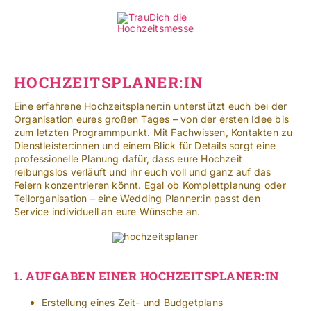
Zum
Inhalt
Toggle
springen
Navigat
Standorte
HOCHZEITSPLANER:IN
Eine erfahrene Hochzeitsplaner:in unterstützt euch bei der
Mehr
Organisation eures großen Tages – von der ersten Idee bis
zum letzten Programmpunkt. Mit Fachwissen, Kontakten zu
SUCHE
Dienstleister:innen und einem Blick für Details sorgt eine
NACH:
professionelle Planung dafür, dass eure Hochzeit
reibungslos verläuft und ihr euch voll und ganz auf das
Feiern konzentrieren könnt. Egal ob Komplettplanung oder
Leichte Sprache
Teilorganisation – eine Wedding Planner:in passt den
Service individuell an eure Wünsche an.
1.
AUFGABEN EINER HOCHZEITSPLANER:IN
Erstellung eines Zeit- und Budgetplans