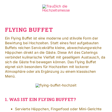
Zum
Inhalt
Toggle
springen
Navigat
Standorte
FLYING BUFFET
Ein Flying Buffet ist eine moderne und stilvolle Form der
Mehr
Bewirtung bei Hochzeiten. Statt eines fest aufgebauten
Buffets reichen Servicekräfte kleine, abwechslungsreiche
SUCHE
Häppchen direkt an die Gäste. Diese Art des Caterings
NACH:
verbindet kulinarische Vielfalt mit geselligem Austausch, da
sich die Gäste frei bewegen können. Das Flying Buffet
eignet sich besonders für Hochzeiten mit lockerer
Leichte Sprache
Atmosphäre oder als Ergänzung zu einem klassischen
Menü.
1.
WAS IST EIN FLYING BUFFET?
Servierte Häppchen, Fingerfood oder Mini-Gerichte