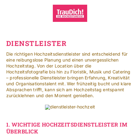
Zum
Inhalt
springen
Toggle
Navigat
Standorte
DIENSTLEISTER
Mehr
Die richtigen Hochzeitsdienstleister sind entscheidend für
eine reibungslose Planung und einen unvergesslichen
Hochzeitstag. Von der Location über die
SUCHE
Hochzeitsfotografie bis hin zu Floristik, Musik und Catering
NACH:
– professionelle Dienstleister bringen Erfahrung, Kreativität
und Organisationstalent mit. Wer frühzeitig bucht und klare
Absprachen trifft, kann sich am Hochzeitstag entspannt
Leichte Sprache
zurücklehnen und den Moment genießen.
1.
WICHTIGE HOCHZEITSDIENSTLEISTER IM
ÜBERBLICK