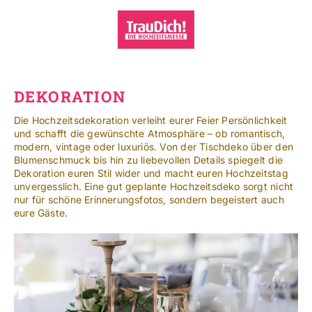
Zum
Inhalt
springen
Toggle
Navigat
Standorte
DEKORATION
Mehr
Die Hochzeitsdekoration verleiht eurer Feier Persönlichkeit
und schafft die gewünschte Atmosphäre – ob romantisch,
modern, vintage oder luxuriös. Von der Tischdeko über den
SUCHE
Blumenschmuck bis hin zu liebevollen Details spiegelt die
NACH:
Dekoration euren Stil wider und macht euren Hochzeitstag
unvergesslich. Eine gut geplante Hochzeitsdeko sorgt nicht
nur für schöne Erinnerungsfotos, sondern begeistert auch
Leichte Sprache
eure Gäste.