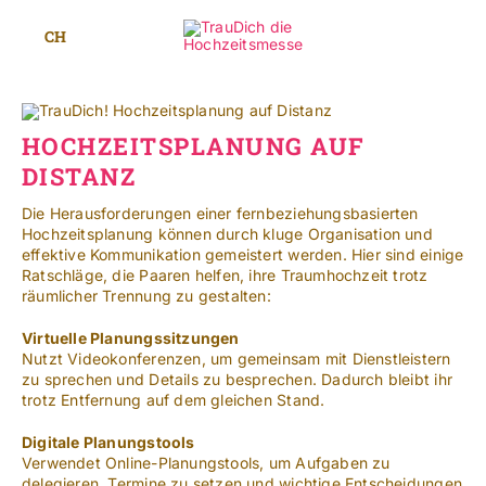
Zum
Inhalt
CH
Toggle
springen
Navigat
Standorte
HOCHZEITSPLANUNG AUF
DISTANZ
Mehr
Die Herausforderungen einer fernbeziehungsbasierten
SUCHE
Hochzeitsplanung können durch kluge Organisation und
NACH:
effektive Kommunikation gemeistert werden. Hier sind einige
Ratschläge, die Paaren helfen, ihre Traumhochzeit trotz
räumlicher Trennung zu gestalten:
Leichte Sprache
Virtuelle Planungssitzungen
Nutzt Videokonferenzen, um gemeinsam mit Dienstleistern
zu sprechen und Details zu besprechen. Dadurch bleibt ihr
trotz Entfernung auf dem gleichen Stand.
Digitale Planungstools
Verwendet Online-Planungstools, um Aufgaben zu
delegieren, Termine zu setzen und wichtige Entscheidungen