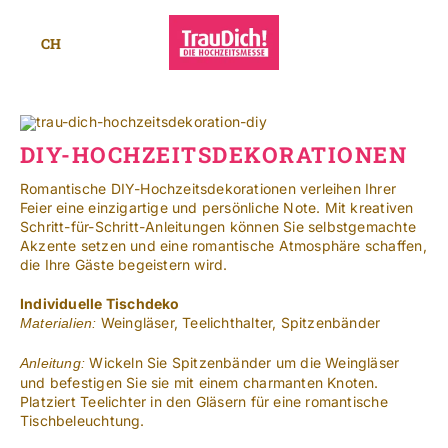
Zum
Inhalt
CH
springen
Toggle
Navigat
Standorte
DIY-HOCHZEITSDEKORATIONEN
Mehr
Romantische DIY-Hochzeitsdekorationen verleihen Ihrer
Feier eine einzigartige und persönliche Note. Mit kreativen
SUCHE
Schritt-für-Schritt-Anleitungen können Sie selbstgemachte
NACH:
Akzente setzen und eine romantische Atmosphäre schaffen,
die Ihre Gäste begeistern wird.
Leichte Sprache
Individuelle Tischdeko
Weingläser, Teelichthalter, Spitzenbänder
Materialien:
Wickeln Sie Spitzenbänder um die Weingläser
Anleitung:
und befestigen Sie sie mit einem charmanten Knoten.
Platziert Teelichter in den Gläsern für eine romantische
Tischbeleuchtung.