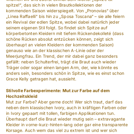
spitze!“, das sich in vielen Brautkollektionen der
kommenden Saison widerspiegelt. Von „Pronovias“ über
„Linea Raffaelli“ bis hin zu „Sposa Toscana“ – sie alle feiern
ein Revival der edlen Spitze, wobei dabei natürlich jeder
seinem eigenen Stil folgt. So findet sich Spitze auf
körperbetonten Kleidern mit tiefem Rückendekolleté (dass
schöne Rücken absolut entzücken können, zeigt sich
überhaupt an vielen Kleidern der kommenden Saison)
genauso wie an der klassischen A-Linie oder der
Meerjungfrau. Ein Trend, der mir dabei ganz besonders
gefällt: neben Schulterfrei, trägt die Braut auch wieder
Träger oder sogar einen langen Arm, der, wie könnte es
anders sein, besonders schön in Spitze, wie es einst schon
Grace Kelly getragen hat, aussieht.
Stilvolle Farbexperimente: Mut zur Farbe auf dem
Hochzeitskleid
Mut zur Farbe? Aber gerne doch! Wer sich traut, darf das
neben dem klassischen Ivory, auch in kräftigen Farben oder
in Ivory gepaart mit tollen, farbigen Applikationen tun.
Überhaupt darf die Braut wieder mutig sein – extravagante
Kleider in vorne-kurz-hinten-lang oder gar eine transparente
Korsage. Auch wem das viel zu extrem ist und wer sich