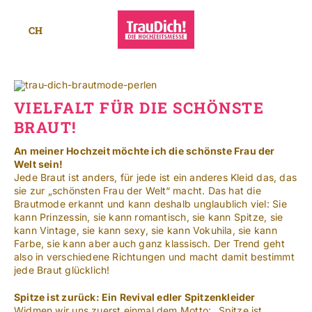
Zum
Inhalt
CH
springen
Toggle
Navigat
Standorte
VIELFALT FÜR DIE SCHÖNSTE
Mehr
BRAUT!
SUCHE
An meiner Hochzeit möchte ich die schönste Frau der
NACH:
Welt sein!
Jede Braut ist anders, für jede ist ein anderes Kleid das, das
sie zur „schönsten Frau der Welt“ macht. Das hat die
Brautmode erkannt und kann deshalb unglaublich viel: Sie
Leichte Sprache
kann Prinzessin, sie kann romantisch, sie kann Spitze, sie
kann Vintage, sie kann sexy, sie kann Vokuhila, sie kann
Farbe, sie kann aber auch ganz klassisch. Der Trend geht
also in verschiedene Richtungen und macht damit bestimmt
jede Braut glücklich!
Spitze ist zurück: Ein Revival edler Spitzenkleider
Widmen wir uns zuerst einmal dem Motto: „Spitze ist