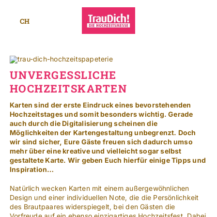
Zum
Inhalt
CH
springen
Toggle
Navigat
Standorte
UNVERGESSLICHE
Mehr
HOCHZEITSKARTEN
SUCHE
Karten sind der erste Eindruck eines bevorstehenden
NACH:
Hochzeitstages und somit besonders wichtig. Gerade
auch durch die Digitalisierung scheinen die
Möglichkeiten der Kartengestaltung unbegrenzt. Doch
wir sind sicher, Eure Gäste freuen sich dadurch umso
Leichte Sprache
mehr über eine kreative und vielleicht sogar selbst
gestaltete Karte. Wir geben Euch hierfür einige Tipps und
Inspiration…
Natürlich wecken Karten mit einem außergewöhnlichen
Design und einer individuellen Note, die die Persönlichkeit
des Brautpaares widerspiegelt, bei den Gästen die
Vorfreude auf ein ebenso einzigartiges Hochzeitsfest. Dabei