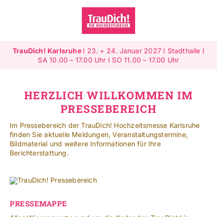
Zum
Inhalt
springen
Toggle
Navigat
TrauDich! Karlsruhe
I 23. + 24. Januar 2027 I Stadthalle I
Überblick
SA 10.00 – 17.00 Uhr I SO 11.00 – 17.00 Uhr
Ausstellende
HERZLICH WILLKOMMEN IM
PRESSEBEREICH
Highlights
Im Pressebereich der TrauDich! Hochzeitsmesse Karlsruhe
finden Sie aktuelle Meldungen, Veranstaltungstermine,
Gewinnspiele
Bildmaterial und weitere Informationen für Ihre
Berichterstattung.
Jetzt ausstellen
Mehr Infos
PRESSEMAPPE
SUCHE