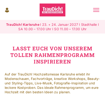
Zum
Inhalt
springen
Toggle
Navigat
TrauDich! Karlsruhe
I 23. + 24. Januar 2027 I Stadthalle I
Überblick
SA 10.00 – 17.00 Uhr I SO 11.00 – 17.00 Uhr
Ausstellende
LASST EUCH VON UNSEREM
Highlights
TOLLEN RAHMENPROGRAMM
INSPIRIEREN
Gewinnspiele
Auf der TrauDich! Hochzeitsmesse Karlsruhe erlebt ihr
Modenschauen, Fachvorträge, kreative Workshops, Beauty-
Jetzt ausstellen
und Styling-Tipps, Live-Musik, Fotografie-Inspiration und
leckere Kostproben. Das ideale Rahmenprogramm, um eure
Mehr Infos
Hochzeit mit den besten Ideen zu planen.
SUCHE