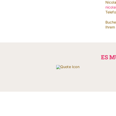
Nicola
nicola
Telef
Buche
Ihrem
ES M