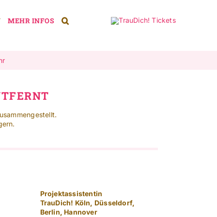
N
MEHR INFOS
hr
NTFERNT
zusammengestellt.
gern.
Projektassistentin
TrauDich! Köln, Düsseldorf,
Berlin, Hannover