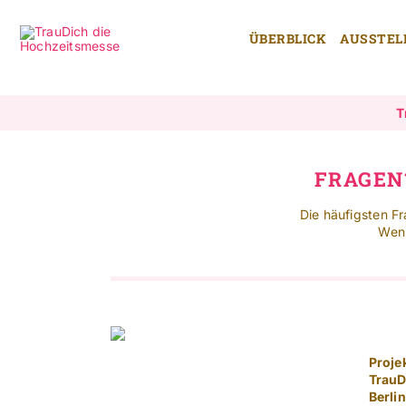
Zum
Inhalt
ÜBERBLICK
AUSSTEL
springen
T
FRAGEN
Die häufigsten F
Wenn
Projek
TrauD
Berli