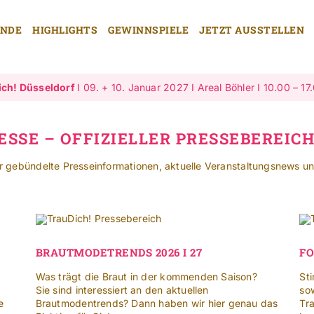
ENDE
HIGHLIGHTS
GEWINNSPIELE
JETZT AUSSTELLEN
ich! Düsseldorf
I 09. + 10. Januar 2027 I Areal Böhler I 10.00 – 17
ESSE – OFFIZIELLER PRESSEBEREIC
er gebündelte Presseinformationen, aktuelle Veranstaltungsnews un
BRAUTMODETRENDS 2026 I 27
FO
Was trägt die Braut in der kommenden Saison?
St
Sie sind interessiert an den aktuellen
so
e
Brautmodentrends? Dann haben wir hier genau das
Tr