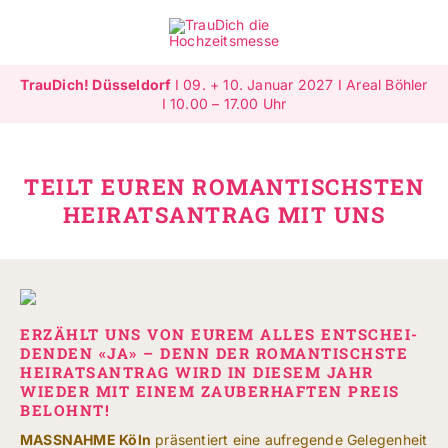
Zum
Inhalt
Toggle
springen
Navigat
TrauDich! Düsseldorf
I 09. + 10. Januar 2027 I Areal Böhler
Überblick
I 10.00 – 17.00 Uhr
Ausstellende
TEILT EUREN ROMANTISCHSTEN
HEIRATSANTRAG MIT UNS
Highlights
Gewinnspiele
Jetzt ausstellen
ERZÄHLT UNS VON EUREM ALLES ENTSCHEI­
DENDEN «JA» – DENN DER ROMANTISCHSTE
HEIRATSANTRAG WIRD IN DIESEM JAHR
Mehr Infos
WIEDER MIT EINEM ZAUBERHAFTEN PREIS
BELOHNT!
SUCHE
MASSNAHME Köln
präsentiert eine aufregende Gelegenheit