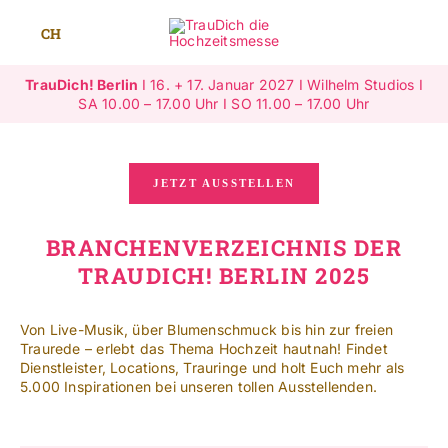
Zum
Inhalt
CH
Toggle
springen
Navigat
TrauDich! Berlin
I 16. + 17. Januar 2027 I Wilhelm Studios I
Überblick
SA 10.00 – 17.00 Uhr I SO 11.00 – 17.00 Uhr
Ausstellende
JETZT AUSSTELLEN
Highlights
BRANCHENVERZEICHNIS DER
TRAUDICH! BERLIN 2025
Gewinnspiele
Jetzt ausstellen
Von Live-Musik, über Blumenschmuck bis hin zur freien
Traurede – erlebt das Thema Hochzeit hautnah! Findet
Dienstleister, Locations, Trauringe und holt Euch mehr als
Mehr Infos
5.000 Inspirationen bei unseren tollen Ausstellenden.
SUCHE