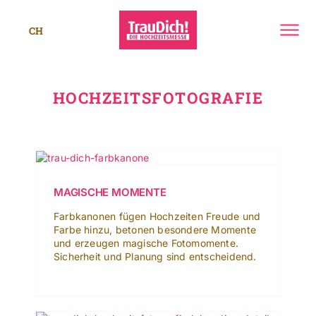
Zum
Inhalt
CH
springen
Toggle
Navigat
Standorte
HOCHZEITSFOTOGRAFIE
Mehr
SUCHE
NACH:
MAGISCHE MOMENTE
Leichte Sprache
Farbkanonen fügen Hochzeiten Freude und
Farbe hinzu, betonen besondere Momente
und erzeugen magische Fotomomente.
Sicherheit und Planung sind entscheidend.